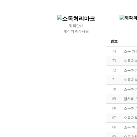
제작안내
제작의뢰게시판
번호
74
소독 처
73
소독처리
72
소독처
71
소독처리
70
소독처리
69
열처리 
68
소독처리
67
소독처리
66
소독 처
65
소독처리