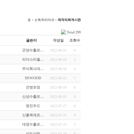
홈
> 소독처리마크 >
제작의뢰게시판
Total 299
글쓴이
작성일
조회수
곤양수출포…
2022-08-22
6
리더스티엘…
2022-08-18
4
주식회사대…
2022-08-18
5
HSWOOD
2022-08-12
7
건영포장
2022-08-10
6
신성수출포…
2022-08-05
9
영진우드
2022-07-27
8
신흥목재포…
2022-07-25
6
대경수출포…
2022-07-21
5
삼도산업
2022-07-20
8