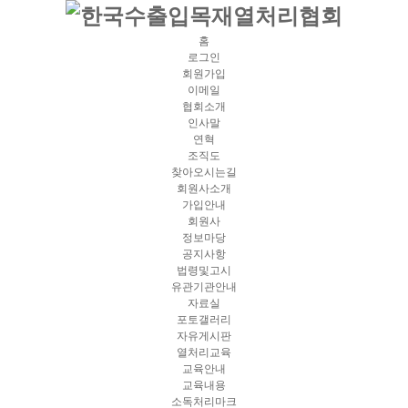
홈
로그인
회원가입
이메일
협회소개
인사말
연혁
조직도
찾아오시는길
회원사소개
가입안내
회원사
정보마당
공지사항
법령및고시
유관기관안내
자료실
포토갤러리
자유게시판
열처리교육
교육안내
교육내용
소독처리마크